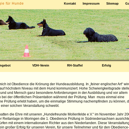
gie für Hunde
Kontakt
Impressum
Sitemap
Ga
ngebot
VDH-Verein
RH-Staffel
Erfolg
mich ist Obedience die Krönung der Hundeausbildung. In „feiner englischer Art“ wir
 auf höchstem Niveau mit dem Hund kommuniziert. Hohe Schwierigkeitsgrade stell
und und Mensch ganz besondere Anforderungen in der Ausbildung und vor allem
 bei der öffentlichen Präsentation während der Prüfung. Man muss einmal eine
he Prüfung erlebt haben, um die einmalige Stimmung nachempfinden zu können, d
 einer solchen Veranstaltung schwebt.
hatten die Ehre mit unseren „Hundefreunde Mollenfelde e.V.“ im November Jahr 2
er Reitanlage in Moringen die 1. Obedience Prüfung in Südniedersachsen ausricht
ürfen mit einem internationalen Richter aus den Niederlanden. Diese Veranstaltun
ein großer Erfolg für unseren Verein, für unsere Teilnehmer und für den Obedience