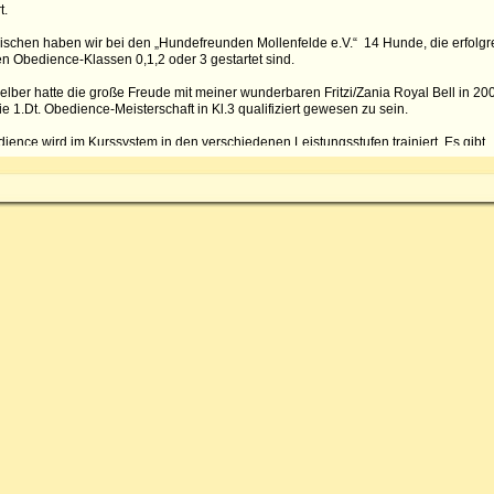
t.
ischen haben wir bei den „Hundefreunden Mollenfelde e.V.“ 14 Hunde, die erfolgr
en Obedience-Klassen 0,1,2 oder 3 gestartet sind.
selber hatte die große Freude mit meiner wunderbaren Fritzi/Zania Royal Bell in 20
die 1.Dt. Obedience-Meisterschaft in Kl.3 qualifiziert gewesen zu sein.
ience wird im Kurssystem in den verschiedenen Leistungsstufen trainiert. Es gibt
 immer wieder Schnupper-Einsteiger-Kurse. Hierfür muss der Hund die Komman
Begleithund-Prüfung beherrschen: „Fuß“, „Sitz“, „Platz“, „Hier“ und Ablegen und er
 unter Ablenkung arbeiten können und wollen. Termine nach Absprache.