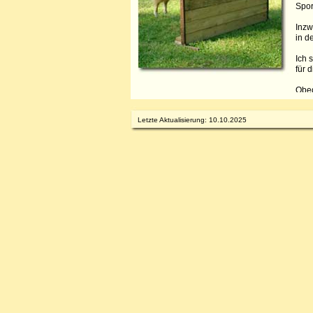
Spor
Inzw
in d
Ich 
für 
Obed
auch
der 
Letzte Aktualisierung: 10.10.2025
muss