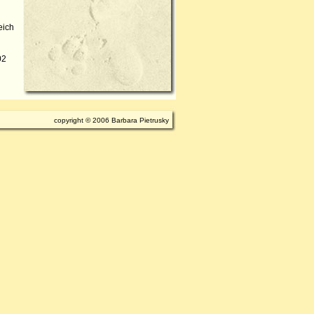
eich
02
dos
copyright © 2006 Barbara Pietrusky