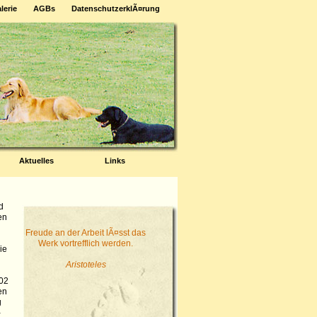
lerie
AGBs
DatenschutzerklÃ¤rung
Aktuelles
Links
d
en
Freude an der Arbeit lÃ¤sst das
Werk vortrefflich werden.
ie
Aristoteles
002
en
g
-