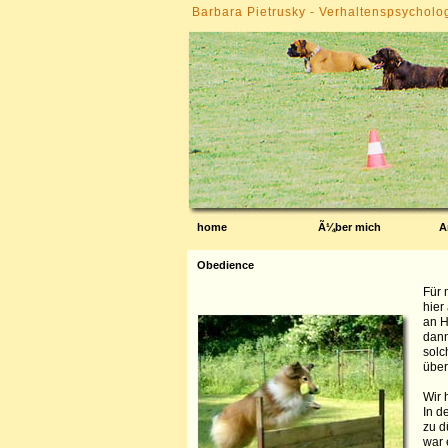
Barbara Pietrusky - Verhaltenspsycholo
home
Ã¼ber mich
A
Obedience
Für 
hier
an H
dann
solc
über
Wir 
In d
zu d
war 